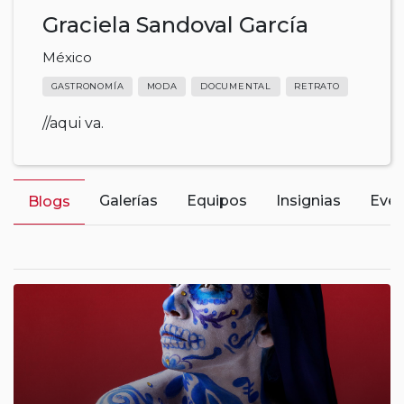
Graciela Sandoval García
México
GASTRONOMÍA
MODA
DOCUMENTAL
RETRATO
//aqui va.
Galerías
Equipos
Insignias
Even
Blogs