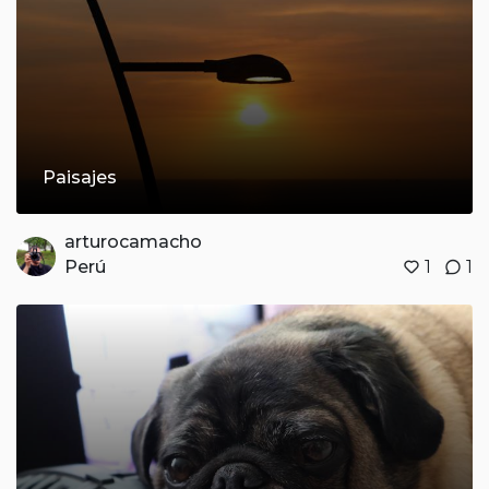
Paisajes
arturocamacho
Perú
1
1