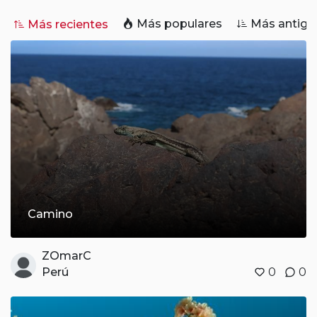
Más populares
Más antigu
Más recientes
Camino
ZOmarC
Perú
0
0