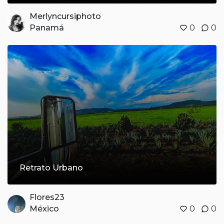
Merlyncursiphoto
Panamá
0
0
Retrato Urbano
Flores23
México
0
0