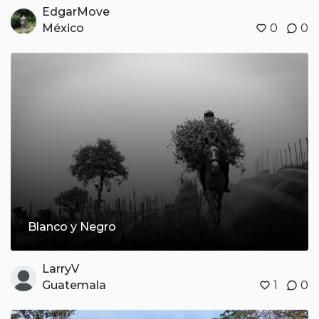
EdgarMove
México
0
0
Blanco y Negro
LarryV
Guatemala
1
0