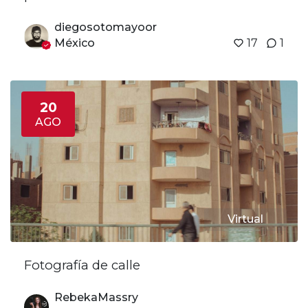
diegosotomayoor
México
17
1
20
AGO
Virtual
Fotografía de calle
RebekaMassry