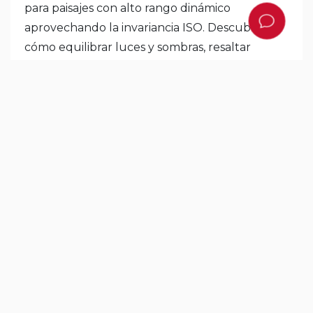
para paisajes con alto rango dinámico
aprovechando la invariancia ISO. Descubre
cómo equilibrar luces y sombras, resaltar
detalles y lograr imágenes con profundidad,
color y atmosfera que transmitan la grandeza
de cada escena natural.
joele
Guatemala
16
1
20
AGO