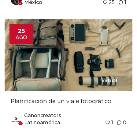
México
25
1
25
AGO
Virtual
Planificación de un viaje fotográfico
Canoncreators
Latinoamérica
1
0